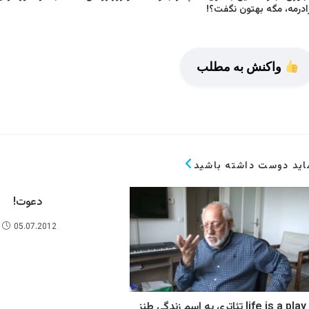
ادرمه، مگه بهتون نگفت؟!
واکنش به مطلب
ید دوست داشته باشید
دعوت!
05.07.2012
life is a play تئاتری به اسم زندگی طنز