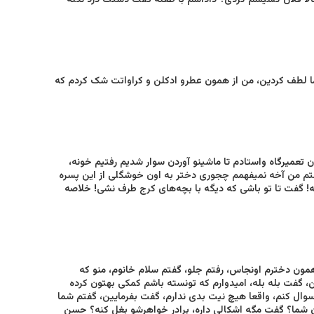
حالا فلان کشیشم کردی؟ داداشم با طعنه گفت دستت درد نکنه
شما لطف کردین، من از همون عطرو ادکلن و کراواتت شک کردم که
 تعمیرگاه واستادم تا ماشینو آوردن سوار شدیم رفتیم خونه،
 گفتم من آخه نمیفهمم چجوری دختر به اون خوشگلی‌ از این پسره
گفت تا تو باشی‌ که دیگه با بچه‌های کرج طرف نشی! خلاصه
همون دخترم اونجاس، رفتم جلو، گفتم سلام خانوم، منو که
 گفت بله بله، امیدوارم که تونسته باشم کمکی‌ بهتون کرده
سوال کنم، واقعا هیچ نیت بدی ندارم، گفت بفرمایین، گفتم شما
ن شما؟ گفت مگه اشکالی داره، برادر خواهرشو بغل کنه؟ حسن