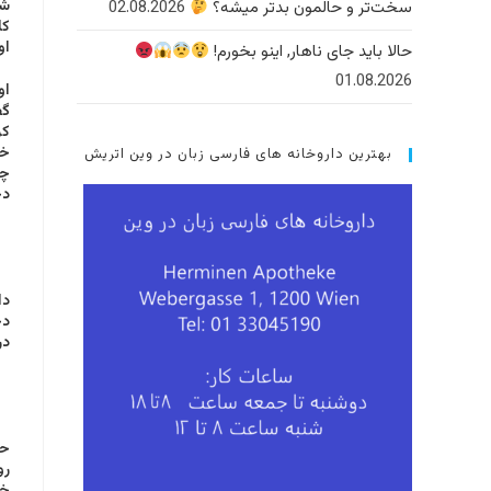
شم
سخت‌تر و حالمون بدتر میشه؟
02.08.2026
کا
او
حالا باید جای ناهار, اینو بخورم!
01.08.2026
او
گف
خو
بهترین داروخانه های فارسی زبان در وین اتریش
چش
دخ
دا
دخ
در