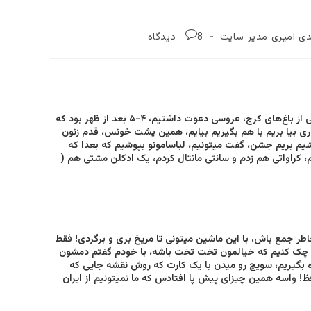
تغییر
نظرات
ی امیری مدیر سایت
8 دیدگاه‌
دهید
نوشته:
۳ سال پیش بود، رفته بودم کرج خونه داداشم اینا، شبش، همون نزدیکیها تو یکی‌ از باغ‌های کرج، عروسی دعوت داشتیم، ۴-۵ بعد از ظهر بود که
ری بیا بریم با هم بگیریم بیایم، همین پشت خونس، قدم زنون
شیم بریم جشن، گفت میتونیم، لباسامونو بپوشیم که بعدا که
م، کراواتی هم زدم و سانتی مانتال کردم، یک ادکلن مشتی‌ هم (
طر جمع باش، با این ماشین میتونی تا مریخ بری و برگردی! فقط
نم چک کنیم که خیالمون تخت تخت باشه، با خودم گفتم دمشون
اه بگیریم، سویچ رو میدن با یک کارت که روش نقشه جایی‌ که
 واسه همین چیزای پیش پا افتادس که ما نمیتونیم از ایران