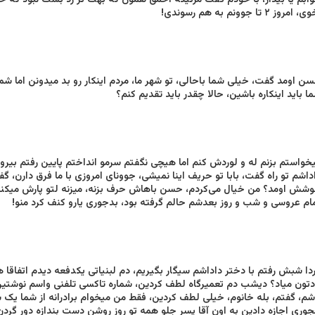
ابم یا بیدار، با خودم گفت مرتیکه احمق همون که بهت تر زد بست نبود که 
 امروز ۲ تا جوونم به هم رسوندی!
ن اومد گفت، خیلی‌ شما باحالی، تو شهر ما، مردم اینکار رو بد میدونن اما 
ا باید اینکاره باشین، حالا چقدر باید تقدیم کنم؟
خواستم بزنم له و لوردش کنم اما هیچی‌ نگفتم سرمو انداختم پایین رفتم بیرون
داشم تو راه گفت، بابا تو حریف اینا نمیشی‌، جوونای امروزی با ما فرق دارن،
شش اومد؟ من خیال می‌کردم، حسن باهاش حرف بزنه، میزنه لتو پارش میکنه! 
ام عروسی و شب و روز بعدشم حالم گرفته بود، بدجوری یارو کنف کرد منو!
دا شبش رفتم با دختر داداشم سیگار بگیریم، دم لبنیاتی یکدفعه دیدم اتفاقا 
دتون میاد؟ دیشب دم تعمیرگاه لطف کردین، شماره تاکسی تلفنی واسم نوشتین،
شم، گفتم، بله خانوم، خیلی‌ لطف کردین، فقط من میخوام برادرانه از شما یک 
وری اجازه دادین به اون آقا پسر جلو همه تو روز روشن دست بندازه دور گرد