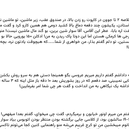
خلاصه ۲ تا جوون در کاپوت رو زدن بالا، در صندوق عقب، زیر ماشین، تو م
ستادن، یکیشون چند دفعه دماغ بالا کشید دومی هم همین کارو کرد و گفت من
ت اره بابا، عطر این آقاس، آقا سوار شین برین، بو گند مال ماشین نیست! منو
کرجی ها کرمکی هستن اما این
تین، تو دلم گفتم بذار، من خواهری از شما…….که هیچوقت یادتون نره، بچه
!
 داداشم گفتم داریم میریم عروسی بگو همینجا دستی‌ هم به سرو روش بکشن که م
جایی‌ نمیبین
داشه یک نیگاهی به من انداخت و گفت هر چی‌ شما امر بفرمایین!
تم من میرم اونور خیابون و برمیگردم، گفت چی‌ میخوای، گفتم بعدا میفهمی! ا
۱۸-۱۹ سالشون بود، از کلاسی جایی‌ برگشته بودن منتظر بودن اتوبوس بیاد سوا
نوم میبخشین من تو کرج غریبم می‌شه منو راهنمایی کنین کجا می‌تونم تاکسی 