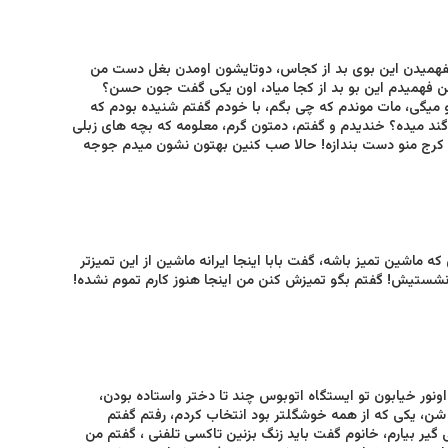
اشین نفهمیدن این بوی بد از کجاس، دوتایشون اومدن بغل دست من
 فهمیدم این بو بد از کجا میاد، اون یکی گفت‌ جون حسن؟
 میگی‌، مات موندم که چی‌ بگم، با خودم گفتم شنیده بودم که
 دوتا پاک ریدن به من! ادکلن ۱۵۰ یورویی حالا بو گند میده؟ خندیدم و گفتم، دمتون گرم، معلومه که بچه های زبلی
 کرج منو دست بندازه! حالا صب کنین بهتون نشون میدم جوجه
اشین تمیز باشه، گفت بابا اینجا ایرانه ماشین از این تمیزتر
ی، صد دفعم که در روز بشوریش بعد ۱۰ دقه باز مثل اینه که ۳ ساله نشستیش! گفتم بگو تمیزش کنن من اینجا هنوز کارم تموم نشده!
ونور خیابون تو ایستگاه اتوبوس چند تا دختر واستاده بودن،
ر شن، یکی‌ که از همه خوشگلتر بود انتخاب کردم، رفتم گفتم
گیر بیارم، خانوم گفت باید زنگ بزنین تاکسی تلفنی ، گفتم من