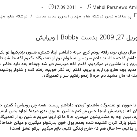
ٔ
نوشته
17.09.2011
Mehdi Parsnews Ami
منتشر
پر بیننده ترین نوشته های مهدی امیری مدیر سایت
/
نوشته های مهد
شده
است:
2, 2009 بدست Bobby | ویرایش
داشم گفت، ماشینو دادم سرویس میخوام برم از تعمیرگاه بگیرم اگه حالشو دا
ریم و با ماشین بر میگردیم، گفتم آخه میترسم دیر شه چونکه بعد باید حاضر 
مدیم بچه هارو ورداریم و بریم، گفتم اره، فکر خوبیه، رفتم کت و شلوار پوشید
بته نه مال مشهد دم حرم!) زدمو رفتیم سراغ تعمیرگاه.
ماشینو آوردن، داداشم پرسید، همه چی‌ روبراس؟ گفتن خا
ان که اوردیمیش اینجا حس می‌کنم ماشین یه بوی بدی میده! اجازه بدین ای
م، ببین چه به مشتریشون میرسن، حالا ما تو اروپا میریم ماشین رو از تعمیرگ
شینو پارک کردن کشیده شده بعدم پول خون پدرشونو میگیرن و میگن خداحافظ!
۱۰۰ سال هم که خارج زندگی‌ کنیم، بازم میگیم ایرانو عشق است!