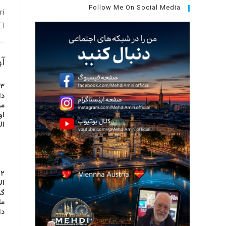
جستجو،
Follow Me On Social Media
نویسنده
ri
نوشته:
کلید
دسته‌
Escape
نوشته:
را
فشار
آوریل 7
دهید.
دا
می
او
ال
۲ تا جوون تو تعمیرگاه
ال
گر
ما
دل بکنیم، 