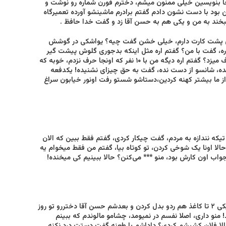
جا بنویسین خیلی‌ ممنون میشم، دخترم فورن شماره رو نوشت و
ود با دست نشون دادم گفتم برادرم ماشینشو آورده تعمیرگاه
بخند به من و یکی‌ هم به حسن آقا زد و گفت خدا حافظ .
ین پشت کارت دارم، خیلی‌ خشن گفت چیه؟ یواشکی در گوشش
ه، گفت با من؟ گفتم اره مثل اینکه بدجوری گلوش پیشت گیر
کرده، اینم شماره تلفنش داد که بدم به شما، پرسید همون دختری که با شما حرف میزد؟ گفتم اره دیگه من با ۱۰ نفر که اونجا حرف نزدم، خوبه که
ه، شانسو از دست نده، گفت به حق چیزای نشنیده! یکدفعه
از ما بیشتر کهنه کردین،دستاشو شستو رفت اونور خیابون سراغ
یکه نندازه به مردم، گفت چیکار کردی، گفتم فقط ببین که الان
لا اونا یک شوخی کردن، تو کوتاه بیا، گفتم من فقط میخوام یه
اب اون کارش بود، منو *** می‌کنن؟ حالا ببینیم کی‌ میخنده!
حسن آقا رفت اونور خیابونو شروع کرد با دختره به حرف زدن، حالا نگو کی بگو! یکی‌ ۲ تا کاغذ هم ردو بدل کردن و بعدشم حسن آقا دختررو تو روز
 بغل کردو بوسی هم از ۲ تا لپاش کردو اومد! منو داری، اصلا نفسم در نمیومد، چشامو مالوندم که ببینم