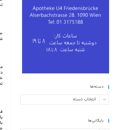
خو
اخوی،
حس
شم
می
دا
خو
تم
دسته‌ها
دسته‌ها
انتخاب دسته
فر
یا
بایگانی‌ها
با
چج