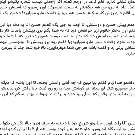
اره تلفنی ندارم، قلم کاغذ در آوردم گفتم اگه زحمتی نیست شماره یکیشو این
غذو داد به من، من هم برگشتم به سمت تعمیرگاه اون پسررو که اسمش حسن ب
ن آقام داره روش کار میکنه، حسن هم برو بر داشت مارو میپایید! دخترم یک ل
مدم پیش حسن و دوستش، تا اومد یه چیز بگه گفتم حسن آقا یه دقه بیا ا
تم اون دختر خانوم ازم خواهش کرد که به شما بگم بری پیشش باهات کار دار
دت تموم وقت داشتی مارو میپاییدی! گفتم زود برو پیشش تا اتوبوسش نیومد
اش برقی زد و گفت باشه هر چی‌ شما میفرمایین، بالاخره شما چند تا پیرهن 
تره.
داشمو صدا زدم گفتم بیا ببین که چه آشی واسش پختم، تا اون باشه که دیگه ت
تر چجوری شتو لق میزنه تو گوشش بچه پر رو رو، گفت بابا ولش کن بدبختو حا
س به اینا بدم، وقتی‌ که سیلی‌ رو خورد و برگشت اونوقت بهش میگم که این جو
روشن تو ایستگاه اتوبوس، جلو همه