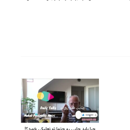
چرا باید چایی رو حتما تو نعلبکی خورد؟!