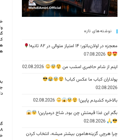
وا
نوشته‌های تازه
گف
هس
معجزه در اولان‌باتور؛ ۱۴ امتیاز متوالی در ۸۲ ثانیه!
ها
07.08.2026
اینم از شام حاضری امشب من
02.08.2026
پولداران کباب ما عکس کباب!
به
02.08.2026
دا
بالاخره کشیدم پایین!
02.08.2026
بگم این غذا قیمتش چن بود, شاخ درمیارین!
02.08.2026
گف
چرا هرچی گزینه‌هامون بیشتر میشه، انتخاب کردن
خا