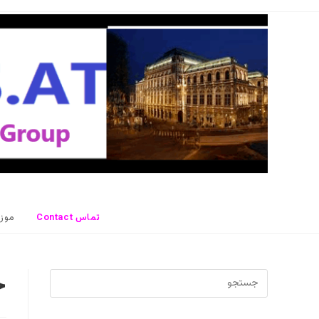
رش
ه
حتوا
Contact تماس
موز
خ
برای
بستن
پنل