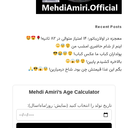
Recent Posts
معجزه در اولان‌باتور؛ ۱۴ امتیاز متوالی در ۸۲ ثانیه!
اینم از شام حاضری امشب من
پولداران کباب ما عکس کباب!
بالاخره کشیدم پایین!
بگم این غذا قیمتش چن بود, شاخ درمیارین!
Mehdi Amiri’s Age Calculator
تاریخ تولد را انتخاب کنید (نمایش: روز/ماه/سال):