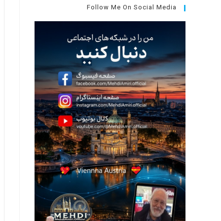
جستجو،
Follow Me On Social Media
کلید
Escape
را
فشار
دهید.