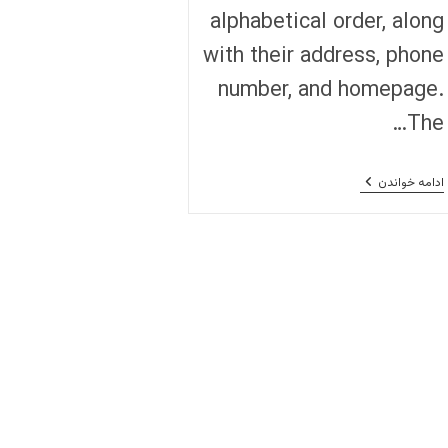
alphabetical order, along
with their address, phone
number, and homepage.
The…
Vienna’s
ادامه خواندن
International
Presence:
Embassies
In
Alphabetical
Order