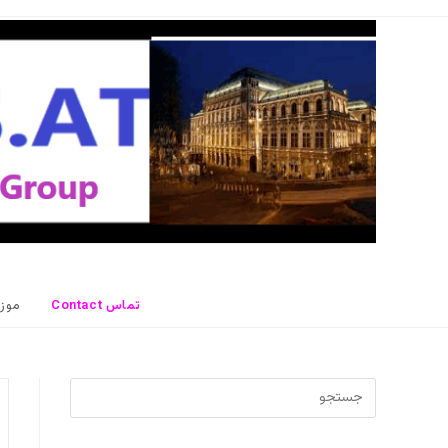
رش
ه
حتوا
Contact تماس
موز
برای
بستن
پنل