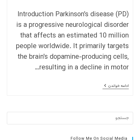
نوشته:
Introduction Parkinson's disease (PD)
is a progressive neurological disorder
that affects an estimated 10 million
people worldwide. It primarily targets
the brain's dopamine-producing cells,
resulting in a decline in motor…
Parkinson’s
ادامه خواندن
Disease:
Understanding,
Managing,
And
Living
برای
With
The
بستن
Condition
پنل
جست
Follow Me On Social Media