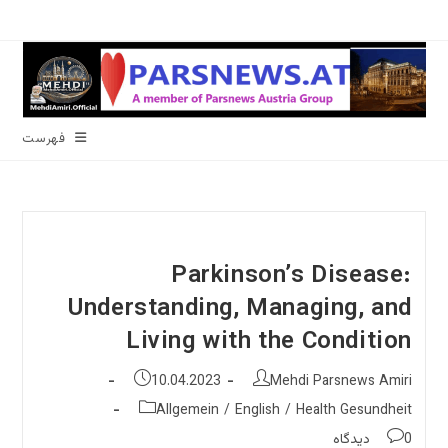
رش
ه
حتوا
فهرست
Parkinson’s Disease:
Understanding, Managing, and
Living with the Condition
نویسندهٔ
نوشته
10.04.2023
Mehdi Parsnews Amiri
نوشته:
منتشر
دسته‌
Allgemein
/
English
/
Health Gesundheit
شده
نوشته:
نظرات
0 دیدگاه
است: