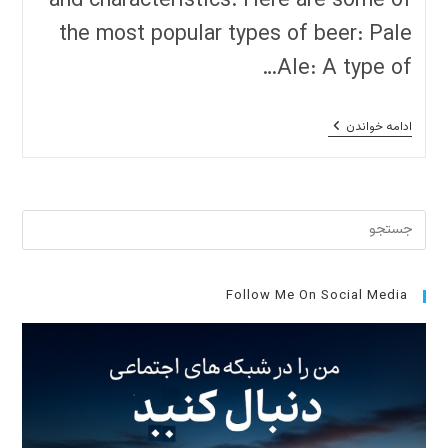
and characteristics. Here are some of
the most popular types of beer: Pale
Ale: A type of…
Discovering
ادامه خواندن
The
World
Of
Beer:
A
برای
Journey
Through
بستن
The
Many
پنل
Styles
جست
Follow Me On Social Media
And
Flavors
کلید
cape
را
فشار
دهید