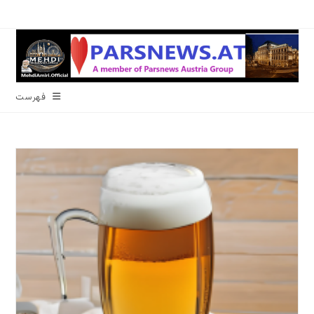
رش
ه
حتوا
فهرست