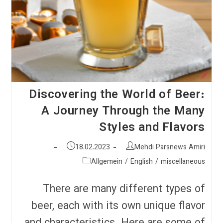
Discovering the World of Beer:
A Journey Through the Many
Styles and Flavors
نویسندهٔ
نوشته
18.02.2023
Mehdi Parsnews Amiri
نوشته:
منتشر
دسته‌
Allgemein
/
English
/
miscellaneous
شده
نوشته:
است:
There are many different types of
beer, each with its own unique flavor