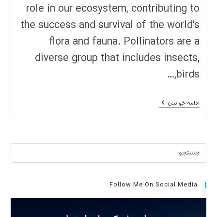
role in our ecosystem, contributing to
the success and survival of the world's
flora and fauna. Pollinators are a
diverse group that includes insects,
birds,…
The
ادامه خواندن
Crucial
Role
Of
Pollinators
In
برای
Our
Ecosystem
بستن
پنل
جست
Follow Me On Social Media
کلید
cape