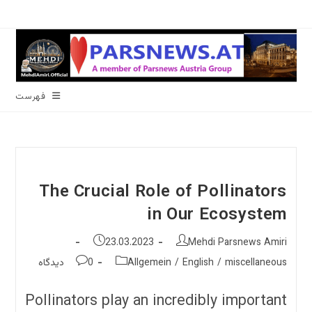
رش
ه
حتوا
فهرست
The Crucial Role of Pollinators
in Our Ecosystem
نویسندهٔ
نوشته
23.03.2023
Mehdi Parsnews Amiri
نوشته:
منتشر
دسته‌
نظرات
miscellaneous
/
English
/
Allgemein
0 دیدگاه
شده
نوشته:
نوشته:
است:
Pollinators play an incredibly important