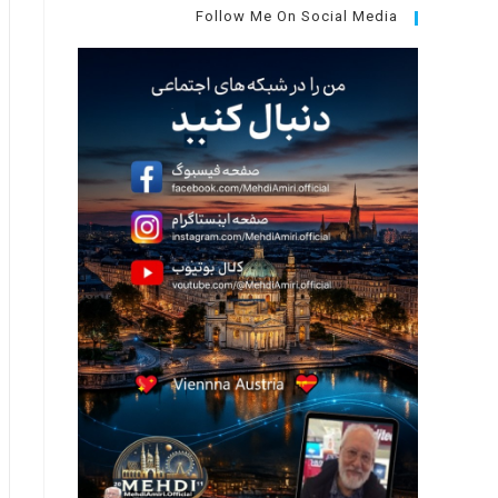
جستجو،
Follow Me On Social Media
کلید
Escape
را
فشار
دهید.