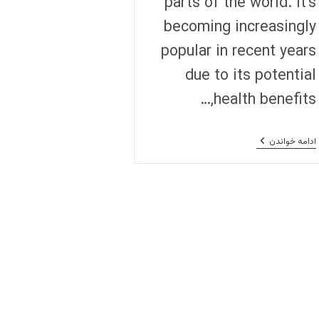
parts of the world. It's
becoming increasingly
popular in recent years
due to its potential
health benefits,…
Everything
ادامه خواندن
You
Need
To
Know
About
Goat
Milk:
A
Comprehensive
Guide