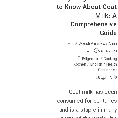
to Know About Goat
Milk: A
Comprehensive
Guide
نویسندهٔ
Mehdi Parsnews Amiri
نوشته:
نوشته
24.04.2023
منتشر
دسته‌
Allgemein
/
Cooking
شده
نوشته:
Kochen
/
English
/
Health
است:
Gesundheit
نظرات
0 دیدگاه
نوشته:
Goat milk has been
consumed for centuries
and is a staple in many