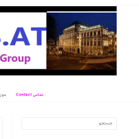
رش
ه
حتوا
Contact تماس
موز
برای
بستن
پنل