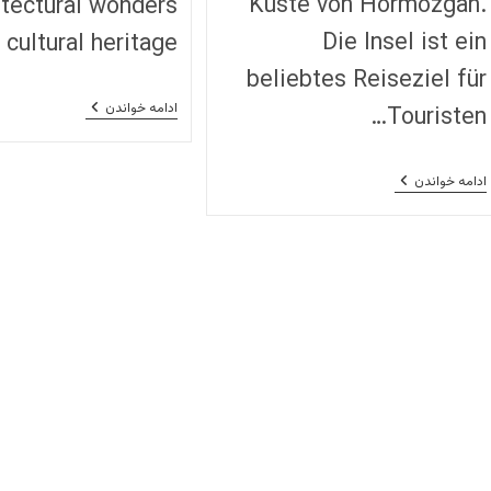
Küste von Hormozgan.
itectural wonders
Die Insel ist ein
 cultural heritage…
beliebtes Reiseziel für
Discovering
ادامه خواندن
Touristen…
Yazd:
The
Ancient
Desert
Qeshm
ادامه خواندن
City
(Gheshm)
Of
–
Iran
Eine
Einzigartige
Insel
Im
Persischen
Golf