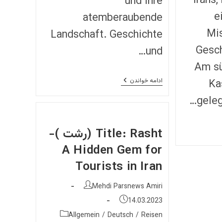
Irans,
und ihre
e
atemberaubende
Mis
Landschaft. Geschichte
Gesch
und…
Am sü
Karaj
Ka
ادامه خواندن
–
Entdecke
geleg
Die
Natur
Und
Kultur
Title: Rasht (رشت )-
Der
Provinz
A Hidden Gem for
Alborz
Im
Tourists in Iran
Norden
Des
Iran
نویسندهٔ
Mehdi Parsnews Amiri
نوشته:
نوشته
14.03.2023
منتشر
دسته‌
Allgemein
/
Deutsch
/
Reisen
شده