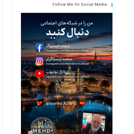
جستجو،
Follow Me On Social Media
کلید
Escape
را
فشار
دهید.