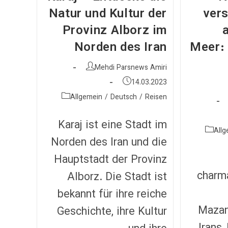
Natur und Kultur der
ver
تغییر
Provinz Alborz im
دهید
Norden des Iran
Meer: 
نویسندهٔ
Mehdi Parsnews Amiri
نوشته:
نوشته
14.03.2023
منتشر
دسته‌
Allgemein
/
Deutsch
/
Reisen
شده
نوشته:
است:
Karaj ist eine Stadt im
Allg
Norden des Iran und die
Hauptstadt der Provinz
charm
Alborz. Die Stadt ist
bekannt für ihre reiche
Mazan
Geschichte, ihre Kultur