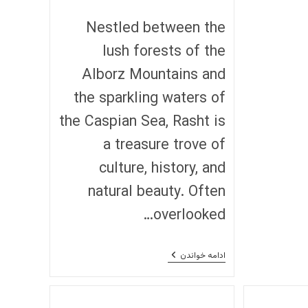
نوشته:
است:
Nestled between the
lush forests of the
Alborz Mountains and
the sparkling waters of
the Caspian Sea, Rasht is
a treasure trove of
culture, history, and
natural beauty. Often
overlooked…
Title:
ادامه خواندن
Rasht
(رشت
)-
A