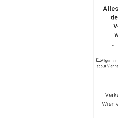
Pulsierende
Hauptstadt
Alle
Des
Iran
de
V
w
Allgemein
about Vienn
Verke
Wien e