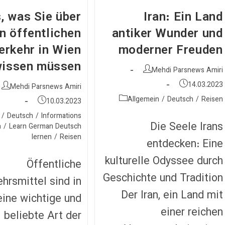
s, was Sie über
Iran: Ein Land
n öffentlichen
antiker Wunder und
erkehr in Wien
moderner Freuden
issen müssen
نویسندهٔ
Mehdi Parsnews Amiri
نوشته:
نوشته
14.03.2023
نویسندهٔ
Mehdi Parsnews Amiri
منتشر
نوشته:
دسته‌
Reisen
/
Deutsch
/
Allgemein
نوشته
10.03.2023
شده
نوشته:
منتشر
دسته‌
است:
/
Deutsch
/
Informations
شده
Die Seele Irans
نوشته:
a
/
Learn German Deutsch
است:
lernen
/
Reisen
entdecken: Eine
kulturelle Odyssee durch
Öffentliche
Geschichte und Tradition
hrsmittel sind in
Der Iran, ein Land mit
ine wichtige und
einer reichen
beliebte Art der