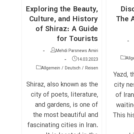
Hidden
Gem
Exploring the Beauty,
Dis
For
Tourists
Culture, and History
The 
In
Iran
of Shiraz: A Guide
for Tourists
نویسندهٔ
Mehdi Parsnews Amiri
نوشته:
Allg
نوشته
14.03.2023
منتشر
دسته‌
Allgemein
/
Deutsch
/
Reisen
شده
Yazd, t
نوشته:
است:
Shiraz, also known as the
city ne
city of poets, literature,
of Ira
and gardens, is one of
waitin
the most beautiful and
This hi
fascinating cities in Iran.