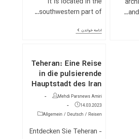
It is located in the
arch
southwestern part of…
and
Exploring
ادامه خواندن
The
Beauty,
Culture,
And
History
Of
Teheran: Eine Reise
Shiraz:
A
in die pulsierende
Guide
For
Hauptstadt des Iran
Tourists
نویسندهٔ
Mehdi Parsnews Amiri
نوشته:
نوشته
14.03.2023
منتشر
دسته‌
Allgemein
/
Deutsch
/
Reisen
شده
نوشته:
است:
Entdecken Sie Teheran -