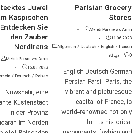
stecktes Juwel
Parisian Grocery
am Kaspischen
Stores
Entdecken Sie
نویسندهٔ
Mehdi Parsnews Amiri
نوشته:
den Zauber
نوشته
11.06.2023
منتشر
Nordirans
دسته‌
Allgemein
/
Deutsch
/
English
/
Reisen
شده
نوشته:
نظرات
0 دیدگاه
است:
نویسندهٔ
Mehdi Parsnews Amiri
نوشته:
نوشته:
نوشته
15.03.2023
English Deutsch German
منتشر
دسته‌
emein
/
Deutsch
/
Reisen
شده
Persian Farsi Paris, the
نوشته:
است:
vibrant and picturesque
Nowshahr, eine
capital of France, is
ante Küstenstadt
world-renowned not only
in der Provinz
for its historical
daran im Norden
monuments, fashion and