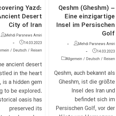
covering Yazd:
Qeshm (Gheshm) –
Ancient Desert
Eine einzigartige
City of Iran
Insel im Persischen
Golf
نویسندهٔ
Mehdi Parsnews Amiri
نوشته:
نوشته
نویسندهٔ
14.03.2023
Mehdi Parsnews Amiri
منتشر
نوشته:
دسته‌
نوشته
Reisen
/
Deutsch
/
emein
14.03.2023
شده
نوشته:
منتشر
دسته‌
است:
Allgemein
/
Deutsch
/
Reisen
شده
he ancient desert
نوشته:
است:
Qeshm, auch bekannt als
stled in the heart
Gheshm, ist die größte
n, is a hidden gem
Insel des Iran und
g to be explored.
befindet sich im
storical oasis has
Persischen Golf, vor der
preserved its