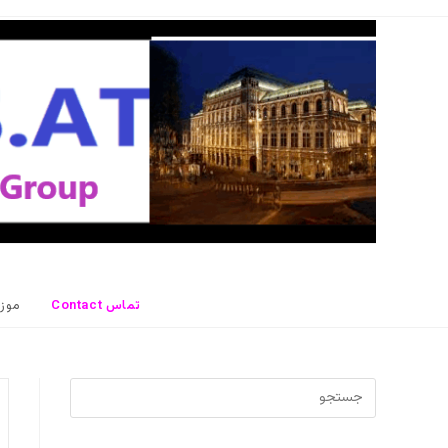
رش
ه
حتوا
Contact تماس
موز
برای
بستن
پنل