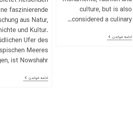
 bietet Reisenden
culture, but is also
ine faszinierende
considered a culinary…
chung aus Natur,
ichte und Kultur.
A
ادامه خواندن
dlichen Ufer des
Foodie’s
Guide
spischen Meeres
To
Parisian
en, ist Nowshahr…
Grocery
Stores
Nowshahr
ادامه خواندن
–
Ein
Verstecktes
Juwel
Am
Kaspischen
Meer:
Entdecken
Sie
Den
Zauber