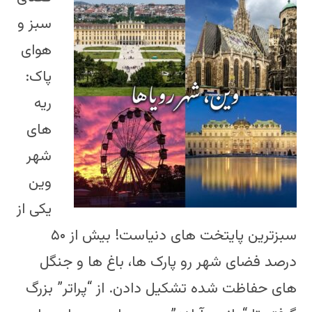
سبز و
هوای
پاک:
ریه
های
شهر
وین
یکی از
سبزترین پایتخت های دنیاست! بیش از ۵۰
درصد فضای شهر رو پارک ها، باغ ها و جنگل
های حفاظت شده تشکیل دادن. از “پراتر” بزرگ