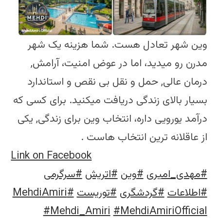
وین شهر تعادل هست. شما هزینه یک شهر
مدرن رو میدید، اما در عوض امنیت، آرامش,
درمان عالی, حمل و نقل بی نقص و استاندارد
بسیار بالای زندگی دریافت میکنید. برای کسی که
درآمد یورویی داره، انتخاب وین برای زندگی, یکی
از عاقلانه ترین انتخاب هاست .
Link on Facebook
#مهدی_امیری
#وین
#اتریش
#سرگرمی
#اطلاعات
#گردشگری
#توریست
#MehdiAmiri
#Mehdi_Amiri
#MehdiAmiriOfficial