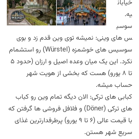
خیابان
یه.
سوسی
س های وینی: نمیشه توی وین قدم زد و بوی
سوسیس های خوشمزه (Würstel) رو استشمام
نکرد. این یک میان وعده اصیل و ارزان (حدود ۵
تا ۸ یورو) هست که بخشی از هویت شهر
حساب میشه.
کبابی های ترکی: الان دیگه تمام وین رو کباب
های ترکی (Döner) و فلافل فروشی ها گرفتن که
با قیمت عالی (۶ تا ۹ یورو) پرطرفدارترین غذای
سریع شهر هستن.