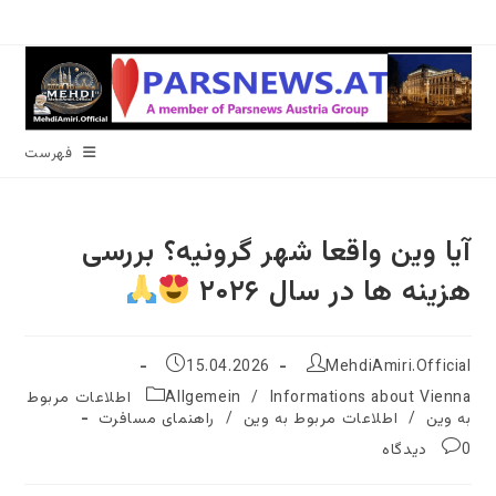
رش
ه
حتوا
فهرست
آیا وین واقعا شهر گرونیه؟ بررسی
هزینه ها در سال ۲۰۲۶
نویسندهٔ
نوشته
15.04.2026
MehdiAmiri.Official
نوشته:
منتشر
دسته‌
/
Allgemein
Informations about Vienna اطلاعات مربوط
شده
نوشته:
به وین
/
اطلاعات مربوط به وین
/
راهنمای مسافرت
است:
نظرات
0 دیدگاه
نوشته: