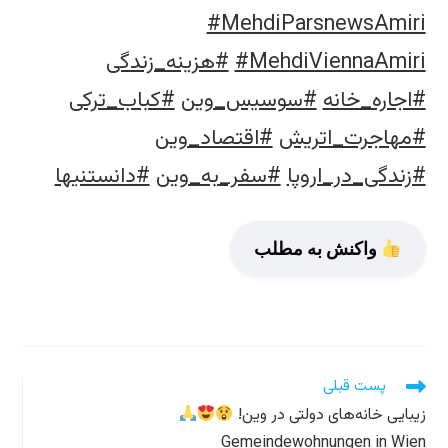
#MehdiParsnewsAmiri
#MehdiViennaAmiri
#هزینه_زندگی
#اجاره_خانه
#سوسیس_وین
#کباب_ترکی
#مهاجرت_اتریش
#اقتصاد_وین
#زندگی_در_اروپا
#سفر_به_وین
#دانستنیها
واکنش به مطلب
مطالعه
پست قبلی
مقالات
زیبایی خانه‌های دولتی در وین!
بیشتر
Gemeindewohnungen in Wien