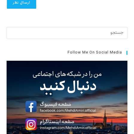
برای
بستن
پنل
جست
Follow Me On Social Media
کلید
cape
را
فشار
دهید