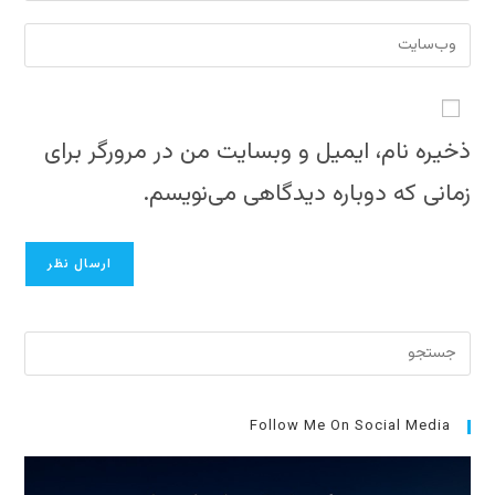
یا
دادن،
نشانی
نام
ایمیل‌تان
وب
کاربری
را
سایت
خود
وارد
خود
را
کنید
را
ذخیره نام، ایمیل و وبسایت من در مرورگر برای
وارد
وارد
کنید
زمانی که دوباره دیدگاهی می‌نویسم.
کنید
(اختیاری)
برای
بستن
پنل
جست
Follow Me On Social Media
کلید
cape