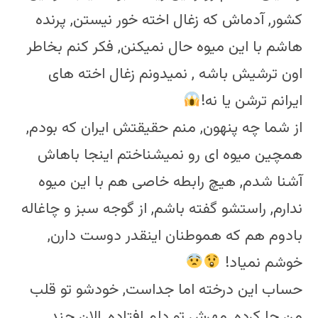
کشور, آدماش که زغال اخته خور نیستن, پرنده
هاشم با این میوه حال نمیکنن, فکر کنم بخاطر
اون ترشیش باشه , نمیدونم زغال اخته های
ایرانم ترشن یا نه!
از شما چه پنهون, منم حقیقتش ایران که بودم,
همچین میوه ای رو نمیشناختم اینجا باهاش
آشنا شدم, هیچ رابطه خاصی هم با این میوه
ندارم, راستشو گفته باشم, از گوجه سبز و چاغاله
بادوم هم که هموطنان اینقدر دوست دارن,
خوشم نمیاد!
حساب این درخته اما جداست, خودشو تو قلب
من جا کرده, مهرش تو دلم افتاده, الان چند