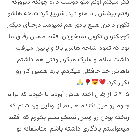
فکر میکنم اونم منو دوست داره چونکه دیروزکه
رفتم پیشش , تا منو دید, شروع کرد شاخه هاشو
تکون دادن, هیچ بادی هم نمیومد, درختای دیگم,
کوچکترین تکونی نمیخوردن, فقط همین رفیق ما
بود که تموم شاخه هاش, بالا و پایین میرفت,
داشت سلام و علیک میکرد, وقتی هم داشتم
باهاش خداحافظی میکردم, بازم همین کار رو
تکرار کرد!
۴-۵ تا از زغال اخته هاش آوردم با خودم که بزارم
جلوم رو میز, نکندم ها, نه, از اونایی ورداشتم که
ریخته بودن رو زمین, نمیخواستم بخورم که, فقط
میخواستم یادگاری داشته باشم, متاسفانه تو