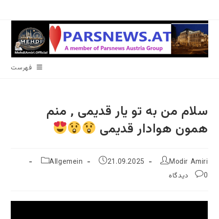
رش
ه
حتوا
فهرست
سلام من به تو یار قدیمی , منم
همون هوادار قدیمی
نویسندهٔ
نوشته
دسته‌
Allgemein
21.09.2025
Modir Amiri
نوشته:
منتشر
نوشته:
نظرات
0 دیدگاه
شده
نوشته:
است: