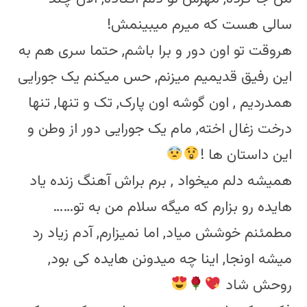
سالی هست که میرم میبینمش!
هروقت تو اون دور و برا باشم, حتما سری هم به
این رفیق قدیمیم میزنم, حس میکنم یک جورایی
همدردیم , اون گوشه اون پارک, تک و تنها, تنها
درخت زغال اخته, مام یک جورایی دور از وطن و
این داستان ها !
همیشه دلم میخواد , برم براش آهنگ زنده یاد
هایده رو بزارم که میگه سلام من به تو……
مطمئنم خوشش میاد, اما نمیزارم, آدم زیاد رد
میشه اونجا, اینا چه میدونن هایده کی بود,
روحش شاد