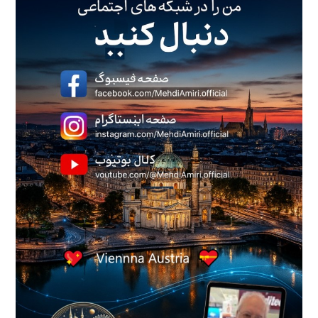
را
فشار
دهید