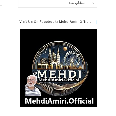
بایگانی‌ها
انتخاب ماه
نظ
دا
نا
Visit Us On Facebook: MehdiAmiri.Official
یا
نا
کا
خو
را
وا
کن