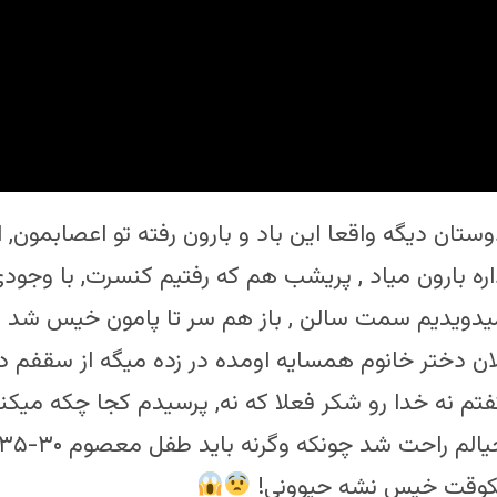
وستان دیگه واقعا این باد و بارون رفته تو اعصابمون
اره بارون میاد , پریشب هم که رفتیم کنسرت, با وجودی
یدویدیم سمت سالن , باز هم سر تا پامون خیس شد !
لان دختر خانوم همسایه اومده در زده میگه از سقفم دا
فتم نه خدا رو شکر فعلا که نه, پرسیدم کجا چکه میکنه
کوقت خیس نشه حیوونی!