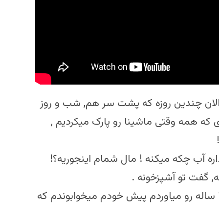
, الان چندین روزه که پشت سر هم, شب و روز
 که همه وقتی ماشینا رو پارک میکردیم ,
ره آب چکه میکنه ! مال شمام اینجوریه؟!
, گفت تو آشپزخونه .
خیالم راحت شد چونکه وگرنه باید طفل معصوم ۳۰-۳۵ ساله رو میاوردم پیش خودم میخوابوندم که