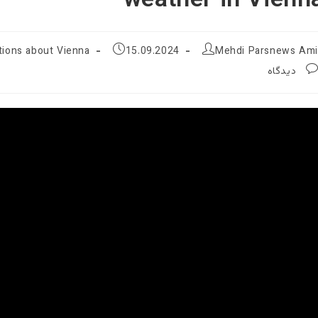
weather in Vienn
ٔ
نوشته
دسته‌
Mehdi Parsnews Ami
15.09.2024
Informations about Vienna اطلاعا
منتشر
نوشته:
شده
است: