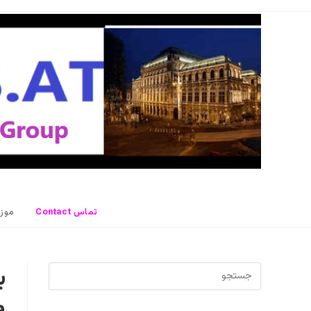
رش
ه
حتوا
Contact تماس
موز
ب
برای
بستن
پنل