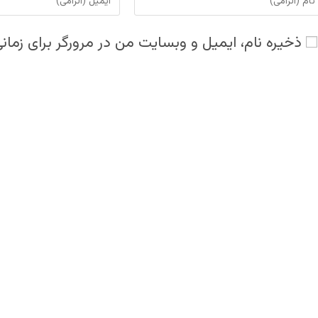
ر
نظر
دن،
دادن،
ذخیره نام، ایمیل و وبسایت من در مرورگر برای زمان
م
ایمیل‌تان
را
م
وارد
ربری
کنید
د
رد
ید