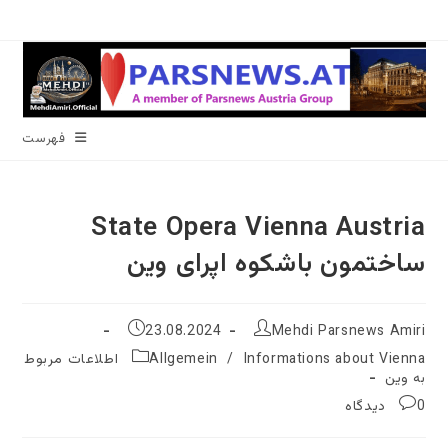
رش
ه
حتوا
فهرست
State Opera Vienna Austria
ساختمون باشکوه اپرای وین
نویسندهٔ
نوشته
23.08.2024
Mehdi Parsnews Amiri
نوشته:
منتشر
دسته‌
/
Allgemein
Informations about Vienna اطلاعات مربوط
شده
نوشته:
به وین
است:
نظرات
0 دیدگاه
نوشته: