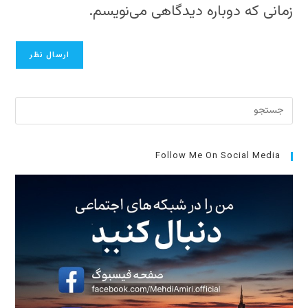
کنید
زمانی که دوباره دیدگاهی می‌نویسم.
کنید
(اختیاری)
برای
بستن
پنل
جست
Follow Me On Social Media
کلید
cape
را
فشار
دهید