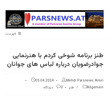
رش
ه
حتوا
فهرست
طنز برنامه شوخی کردم با هنرنمایی
جوادرضویان درباره لباس های جوانان
نویسندهٔ
نوشته
05.04.2024
Mehdi Parsnews Amiri
نوشته:
منتشر
دسته‌
نظرات
Allgemein
/
طنز
0 دیدگاه
شده
نوشته:
نوشته:
است: