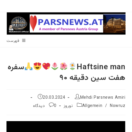
رش
ه
حتوا
فهرست
Haftsine man
سفره
هفت سین دقیقه ۹۰
نویسندهٔ
نوشته
20.03.2024
Mehdi Parsnews Amiri
نوشته:
منتشر
دسته‌
نظرات
Nowruz نوروز
/
Allgemein
0 دیدگاه
شده
نوشته:
نوشته:
است: