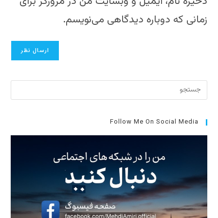
ذخیره نام، ایمیل و وبسایت من در مرورگر برای
وارد
وارد
کنید
زمانی که دوباره دیدگاهی می‌نویسم.
کنید
(اختیاری)
برای
بستن
پنل
جست
Follow Me On Social Media
کلید
cape
را
فشار
دهید