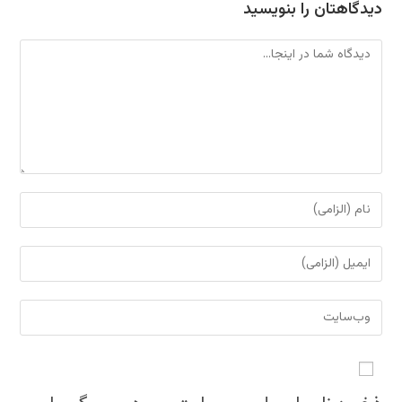
دیدگاهتان را بنویسید
دیدگاه
برای
نظر
دادن،
برای
نام
نظر
یا
دادن،
نشانی
نام
ایمیل‌تان
وب
کاربری
را
سایت
خود
وارد
خود
را
کنید
را