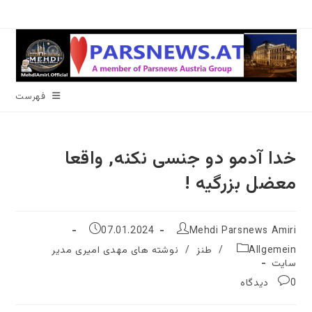
رش
ه
حتوا
فهرست
خدا آدمو دو جنسی نکنه, واقعا
معضل بزرگیه !
نویسندهٔ
نوشته
07.01.2024
Mehdi Parsnews Amiri
نوشته:
منتشر
دسته‌
Allgemein
/
طنز
/
نوشته های مهدی امیری مدیر
شده
نوشته:
سایت
است:
نظرات
0 دیدگاه
نوشته: