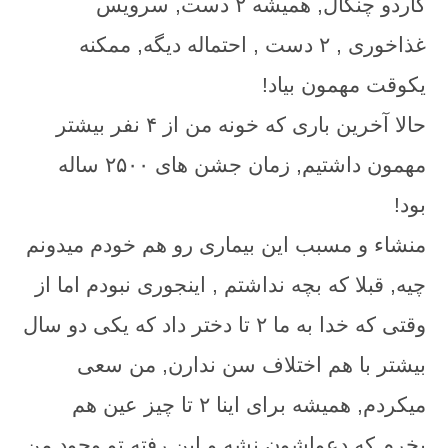
کاردو چنگال, همیشه ۲ دست, سرویس
غذاخوری , ۲ دست , احتماله دیگه, ممکنه
یکوقت مهمون بیاد!
حالا آخرین باری که خونه من از ۴ نفر بیشتر
مهمون داشتیم, زمان جشن های ۲۵۰۰ ساله
بود!
منشاء و مسبب این بیماری رو هم خودم میدونم
چیه, قبلا که بچه نداشتم , اینجوری نبودم اما از
وقتی که خدا به ما ۲ تا دختر داد که یکی دو سال
بیشتر با هم اختلاف سن ندارن, من سعی
میکردم, همیشه برای اینا ۲ تا چیز عین هم
بخرم که دعواشون نشه و این رفته تو وجود من