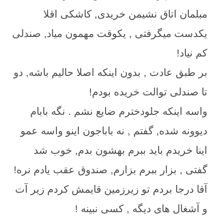
مبلمان اتاق نشیمن خریدی, کاشکی اقلا
یکدست میگرفتی , یکوقت مهمون میاد, صندلی
کم نیاد!
بر طبق عادت , بدون اینکه اصلا حالیم باشه, دو
تا صندلی توالت خریده بودم!
واسه اینکه جلودخترم ضایع نشم . نگه بابام
دیوونه شده, گفتم , نه باباجون اینو واسه عمو
اینا خریدم باید ببرم بهشون بدم, خوب شد
گفتی , بزار ببرم بزارم, صندوق عقب یادم نره!
آقا درجا بردم تو زیرزمین قایمش کردم زیر آت
و آشغال های دیگه , کسی نبینه !