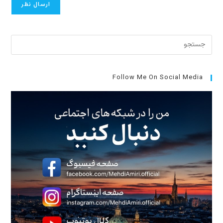
برای
بستن
پنل
جست
Follow Me On Social Media
کلید
cape
را
فشار
دهید