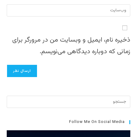
یا
دادن،
نشانی
نام
ایمیل‌تان
وب
کاربری
را
سایت
خود
وارد
خود
را
کنید
را
ذخیره نام، ایمیل و وبسایت من در مرورگر برای
وارد
وارد
کنید
زمانی که دوباره دیدگاهی می‌نویسم.
کنید
(اختیاری)
برای
بستن
پنل
جست
Follow Me On Social Media
کلید