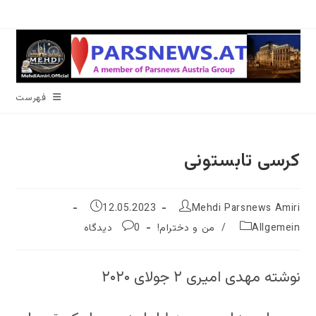
رش
ه
حتوا
فهرست
کرسی تابستونی
نویسندهٔ
نوشته
12.05.2023
Mehdi Parsnews Amiri
نوشته:
منتشر
دسته‌
نظرات
Allgemein
/
من و دخترام!
0 دیدگاه
شده
نوشته:
نوشته:
است:
نوشته مهدی امیری ۲ جولای ۲۰۲۰