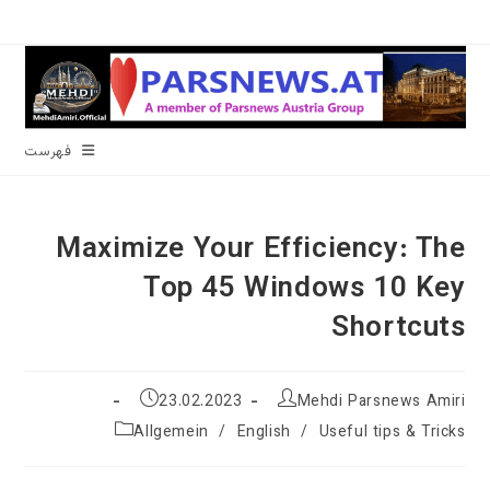
رش
ه
حتوا
فهرست
Maximize Your Efficiency: The
Top 45 Windows 10 Key
Shortcuts
نویسندهٔ
نوشته
23.02.2023
Mehdi Parsnews Amiri
نوشته:
منتشر
دسته‌
Allgemein
/
English
/
Useful tips & Tricks
شده
نوشته:
است: