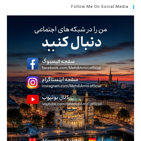
جستجو،
کلید
Escape
را
فشار
دهید.