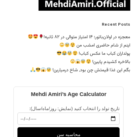
Mehdi 
/ماه/سال):