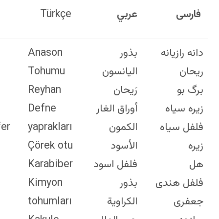
Türkçe
Anise
Anissamen
Anason
Seeds
Basilikum
Tohumu
Basil
Lorbeerblätter
Reyhan
Bay
Schwarzkümmel
Defne
Leaves
Schwarzer Pfeffer
yaprakları
Black
Kümmel
Çörek otu
Cumin
Kardamom
Karabiber
Black
Cayennepfeffer
Kimyon
Pepper
Kerbel
tohumları