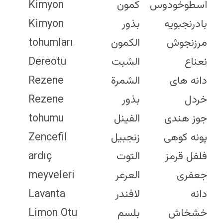
Cumin
Lavendel
Kimyon
Cumin
Zitronenmelisse
Kimyon
Seeds
Majoran
tohumları
Dill
Minze
Dereotu
Fennel
Senfkörner
Rezene
Fennel
Muskatnuss
Rezene
Seeds
Oregano
tohumu
Ginger
Paprika
Zencefil
Juniper
Petersilie
ardıç
Berries
Mohn
meyveleri
Lavender
Hagebutten
Lavanta
Lemon
Rosmarin
Limon Otu