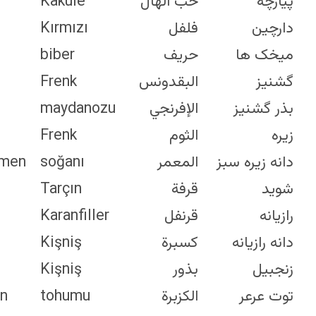
Caraway
Schnittlauch
Kakule
Seeds
Zimt
Kırmızı
Cardamom
Nelken
biber
Cayenne
Koriander
Frenk
Pepper
Koriandersamen
maydanoz
Chervil
Kreuzkümmel
Frenk
Chives
Kreuzkümmelsamen
soğanı
Cinnamon
Dill
Tarçın
Cloves
Fenchel
Karanfiller
Coriander
Fenchelsamen
Kişniş
Coriander
Ingwer
Kişniş
Seeds
Wacholderbeeren
tohumu