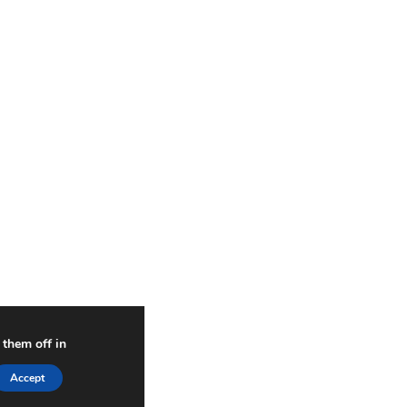
ou the best experience on our website.
 about which cookies we are using or switch them off in
Accept