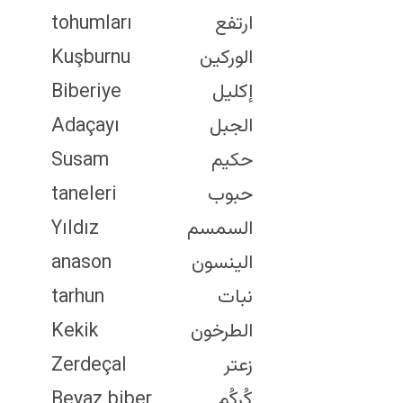
Rosemary
tohumları
Sage
Kuşburnu
Sesame
Biberiye
Seeds
Adaçayı
Star Anise
Susam
Tarragon
taneleri
Thyme
Yıldız
Turmeric
anason
White
tarhun
Pepper
Kekik
Zerdeçal
Beyaz bibe