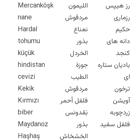
Balm
Salbei
Mercankö
Marjoram
Sesamsamen
nane
Mint
Sternanis
Hardal
Mustard
Estragon
tohumu
Seeds
Thymian
küçük
Nutmeg
Kurkuma
hindistan
Oregano
Weißer Pfeffer
cevizi
Paprika
Kekik
Parsley
Kırmızı
Poppy
biber
Seeds
Maydanoz
Rose Hips
Haşhaş